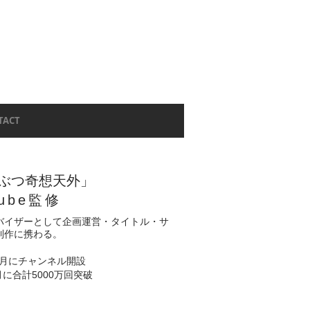
TACT
ぶつ奇想天外
」
Tube監修
バイザーとして企画運営・タイトル・サ
制作に携わる。
年10月にチャンネル開設
5月に合計5000万回突破