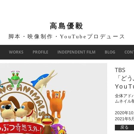
​高島優毅
脚本・映像制作・YouTubeプロデュース
WORKS
PROFILE
INDEPENDENT FILM
BLOG
CON
TBS
「どう
You
全体アド
ムネイル
​2020
​2021年
戻る